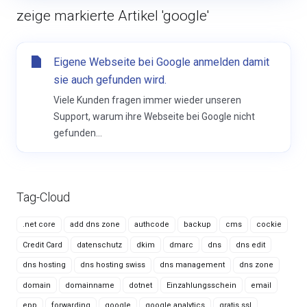
zeige markierte Artikel 'google'
Eigene Webseite bei Google anmelden damit
sie auch gefunden wird.
Viele Kunden fragen immer wieder unseren
Support, warum ihre Webseite bei Google nicht
gefunden...
Tag-Cloud
.net core
add dns zone
authcode
backup
cms
cockie
Credit Card
datenschutz
dkim
dmarc
dns
dns edit
dns hosting
dns hosting swiss
dns management
dns zone
domain
domainname
dotnet
Einzahlungsschein
email
epp
forwarding
google
google analytics
gratis ssl