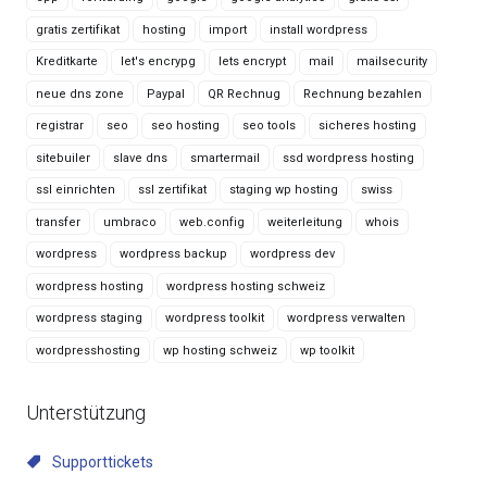
gratis zertifikat
hosting
import
install wordpress
Kreditkarte
let's encrypg
lets encrypt
mail
mailsecurity
neue dns zone
Paypal
QR Rechnug
Rechnung bezahlen
registrar
seo
seo hosting
seo tools
sicheres hosting
sitebuiler
slave dns
smartermail
ssd wordpress hosting
ssl einrichten
ssl zertifikat
staging wp hosting
swiss
transfer
umbraco
web.config
weiterleitung
whois
wordpress
wordpress backup
wordpress dev
wordpress hosting
wordpress hosting schweiz
wordpress staging
wordpress toolkit
wordpress verwalten
wordpresshosting
wp hosting schweiz
wp toolkit
Unterstützung
Supporttickets